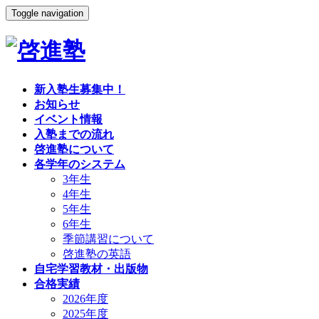
Toggle navigation
新入塾生募集中！
お知らせ
イベント情報
入塾までの流れ
啓進塾について
各学年のシステム
3年生
4年生
5年生
6年生
季節講習について
啓進塾の英語
自宅学習教材・出版物
合格実績
2026年度
2025年度