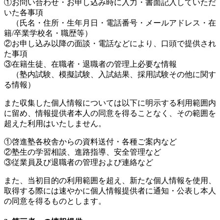
①お問い合わせ・お申し込み時に入力・書面記入していただ
いた各事項
（氏名・住所・生年月日・電話番号・メールアドレス・在
籍/卒業学校名・職歴等）
②お申し込み以降の面談・電話などにより、口頭で提供され
た事項
③在籍生徒、在職者・退職者の管理上必要な情報
（塾内試験、模擬試験、入試結果、採用試験その他に関す
る情報）
また収集した個人情報については以下に明示する利用範囲内
に留め、情報提供者本人の同意を得ることなく、その範囲を
超えた利用はいたしません。
①啓進塾各校舎からの資料送付・各種ご案内など
②塾生の学習相談、進路指導、安全管理など
③従業員及び退職者の管理および連絡など
また、当初目的の利用範囲を超え、新たな個人情報を使用、
取得する際には速やかに個人情報提供者に通知・公表し本人
の同意を得るものとします。