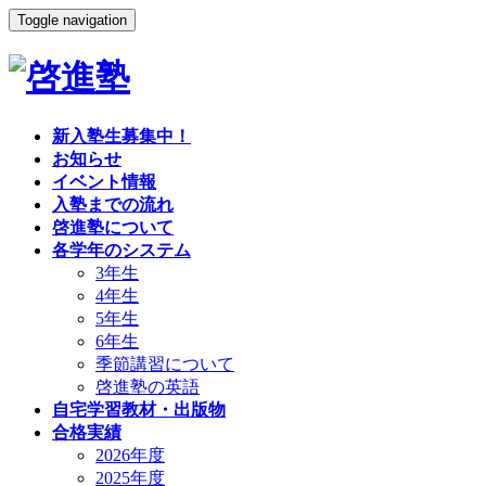
Toggle navigation
新入塾生募集中！
お知らせ
イベント情報
入塾までの流れ
啓進塾について
各学年のシステム
3年生
4年生
5年生
6年生
季節講習について
啓進塾の英語
自宅学習教材・出版物
合格実績
2026年度
2025年度