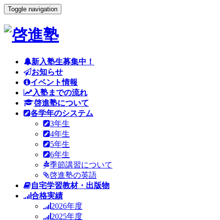
Toggle navigation
新入塾生募集中！
お知らせ
イベント情報
入塾までの流れ
啓進塾について
各学年のシステム
3年生
4年生
5年生
6年生
季節講習について
啓進塾の英語
自宅学習教材・出版物
合格実績
2026年度
2025年度