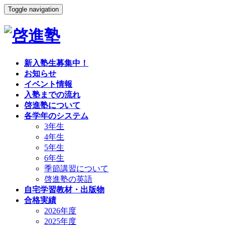
Toggle navigation
新入塾生募集中！
お知らせ
イベント情報
入塾までの流れ
啓進塾について
各学年のシステム
3年生
4年生
5年生
6年生
季節講習について
啓進塾の英語
自宅学習教材・出版物
合格実績
2026年度
2025年度