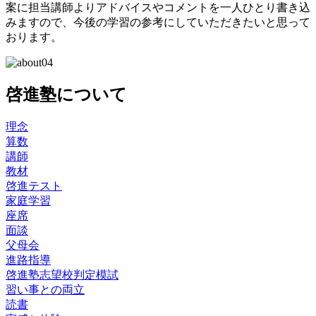
案に担当講師よりアドバイスやコメントを一人ひとり書き込
みますので、今後の学習の参考にしていただきたいと思って
おります。
啓進塾について
理念
算数
講師
教材
啓進テスト
家庭学習
座席
面談
父母会
進路指導
啓進塾志望校判定模試
習い事との両立
読書