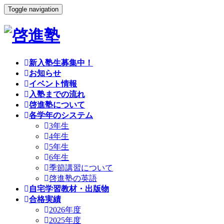
Toggle navigation
新入塾生募集中！
お知らせ
イベント情報
入塾までの流れ
啓進塾について
各学年のシステム
3年生
4年生
5年生
6年生
季節講習について
啓進塾の英語
自宅学習教材・出版物
合格実績
2026年度
2025年度