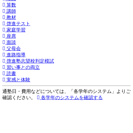
算数
講師
教材
啓進テスト
家庭学習
座席
面談
父母会
進路指導
啓進塾志望校判定模試
習い事との両立
読書
実感と体験
通塾日・費用などについては、「各学年のシステム」よりご
確認ください。
各学年のシステムを確認する