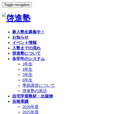
Toggle navigation
新入塾生募集中！
お知らせ
イベント情報
入塾までの流れ
啓進塾について
各学年のシステム
3年生
4年生
5年生
6年生
季節講習について
啓進塾の英語
自宅学習教材・出版物
合格実績
2026年度
2025年度