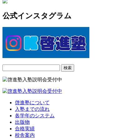
公式インスタグラム
検
索:
啓進塾について
入塾までの流れ
各学年のシステム
出版物
合格実績
校舎案内