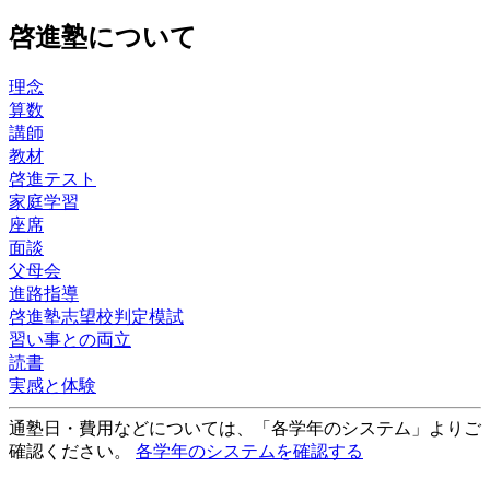
啓進塾について
理念
算数
講師
教材
啓進テスト
家庭学習
座席
面談
父母会
進路指導
啓進塾志望校判定模試
習い事との両立
読書
実感と体験
通塾日・費用などについては、「各学年のシステム」よりご
確認ください。
各学年のシステムを確認する