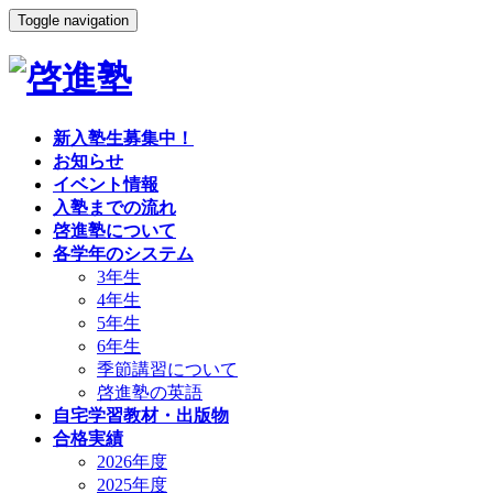
Toggle navigation
新入塾生募集中！
お知らせ
イベント情報
入塾までの流れ
啓進塾について
各学年のシステム
3年生
4年生
5年生
6年生
季節講習について
啓進塾の英語
自宅学習教材・出版物
合格実績
2026年度
2025年度