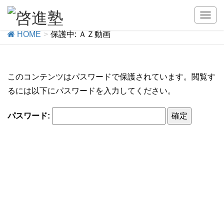
保護中: ＡＺ動画
T
o
HOME
保護中: ＡＺ動画
g
g
l
e
このコンテンツはパスワードで保護されています。閲覧す
n
るには以下にパスワードを入力してください。
a
v
i
パスワード:
g
a
t
i
o
n