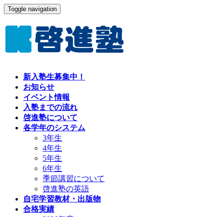
Toggle navigation
新入塾生募集中！
お知らせ
イベント情報
入塾までの流れ
啓進塾について
各学年のシステム
3年生
4年生
5年生
6年生
季節講習について
啓進塾の英語
自宅学習教材・出版物
合格実績