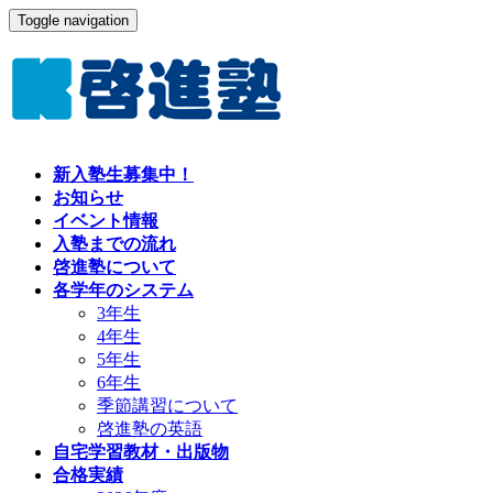
Toggle navigation
新入塾生募集中！
お知らせ
イベント情報
入塾までの流れ
啓進塾について
各学年のシステム
3年生
4年生
5年生
6年生
季節講習について
啓進塾の英語
自宅学習教材・出版物
合格実績