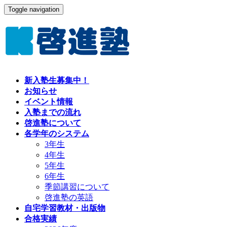
Toggle navigation
新入塾生募集中！
お知らせ
イベント情報
入塾までの流れ
啓進塾について
各学年のシステム
3年生
4年生
5年生
6年生
季節講習について
啓進塾の英語
自宅学習教材・出版物
合格実績