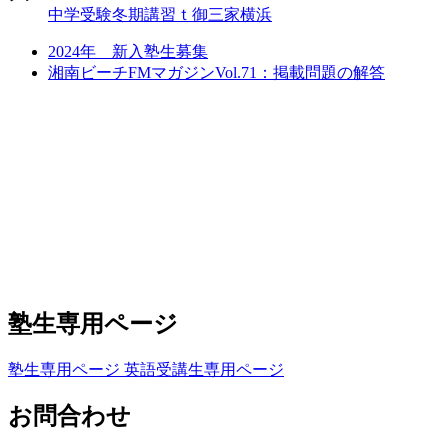
中学受験
冬期講習ｔ
御三家
横浜
2024年 新入塾生募集
湘南ビーチFMマガジンVol.71：掲載問題の解答
塾生専用ページ
塾生専用ページ
英語受講生専用ページ
お問合わせ