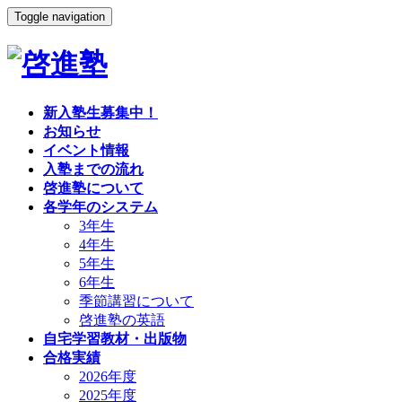
Toggle navigation
新入塾生募集中！
お知らせ
イベント情報
入塾までの流れ
啓進塾について
各学年のシステム
3年生
4年生
5年生
6年生
季節講習について
啓進塾の英語
自宅学習教材・出版物
合格実績
2026年度
2025年度