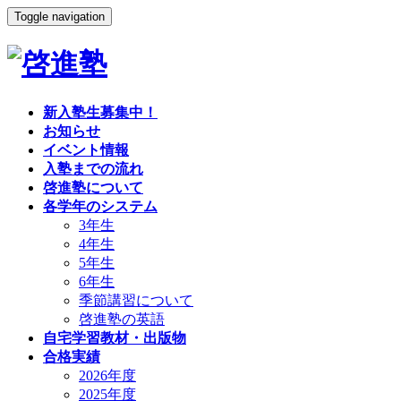
Toggle navigation
新入塾生募集中！
お知らせ
イベント情報
入塾までの流れ
啓進塾について
各学年のシステム
3年生
4年生
5年生
6年生
季節講習について
啓進塾の英語
自宅学習教材・出版物
合格実績
2026年度
2025年度