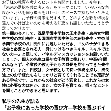
お子様の教育を考えるヒントをお聞きしました。今年も、
『未来の選択を共に考える』をテーマにして、いろいろな角
度からお話を伺う機会を月1～2回のペースで持ちたいと考え
ています。お子様の将来を見すえて、どのような教育環境を
選んでいけばよいのかを考える知恵をお話しいただこうと予
定しております。
第一回の会として、洗足学園中学校の玉木先生・恵泉女学園
中学校の本山先生・田園調布学園中等部の細野先生・神奈川
学園中学校の及川先生にお越しいただき、『女の子が生きる
社会と必要とされる力－身につけるべきスキル、スキルでは
ない力―』と題して、パネルディスカッションをお願いいた
しました。四人の先生は長年女子教育に携わり、中高6年間
のみならず、卒業後の教え子たちの成長を見守ってきた先生
方です。また、四校は、女子校として長い伝統を持ち、成長
途上のお子様たちをしっかりと育ててくれることでも定評が
ある学校です。これからの社会がどう変化し、これからの女
性に必要な力は何か、また、女の子を育てる、様々なヒント
を聞くことができると思います。
私学の先生が語る
『お子様にあった学校の選び方―学校を選ぶポイ