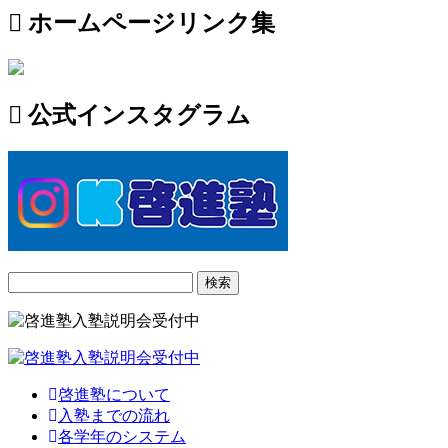
ホームページリンク集
公式インスタグラム
検
索:
啓進塾について
入塾までの流れ
各学年のシステム