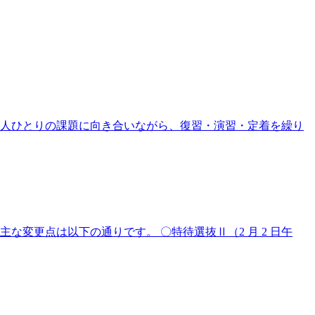
一人ひとりの課題に向き合いながら、復習・演習・定着を繰り
 主な変更点は以下の通りです。 〇特待選抜Ⅱ（2 月 2 日午