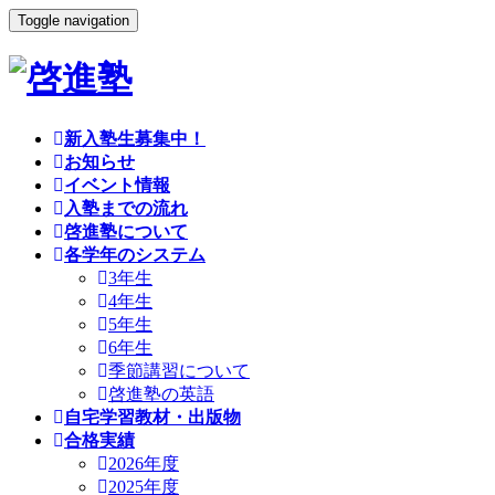
Toggle navigation
新入塾生募集中！
お知らせ
イベント情報
入塾までの流れ
啓進塾について
各学年のシステム
3年生
4年生
5年生
6年生
季節講習について
啓進塾の英語
自宅学習教材・出版物
合格実績
2026年度
2025年度