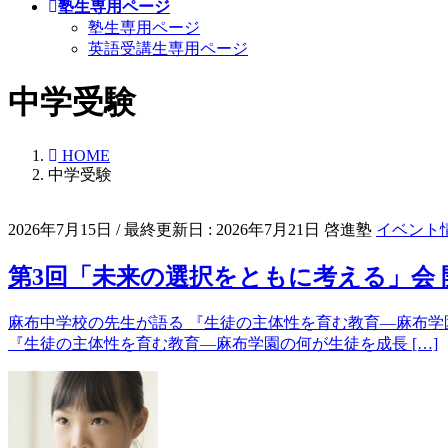
塾生専用ページ
塾生専用ページ
英語受講生専用ページ
中学受験
HOME
中学受験
2026年7月15日
/ 最終更新日 :
2026年7月21日
啓進塾
イベント
第3回「未来の選択をともに考える」会
麻布中学校の先生が語る 『生徒の主体性を育む教育―麻布学
『生徒の主体性を育む教育―麻布学園の何が生徒を成長 […]