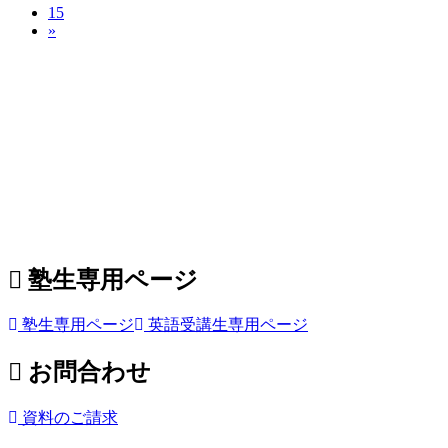
ジ
ペ
15
ジ
の
»
ー
ジ
ペ
ー
ジ
送
り
塾生専用ページ
塾生専用ページ
英語受講生専用ページ
お問合わせ
資料のご請求