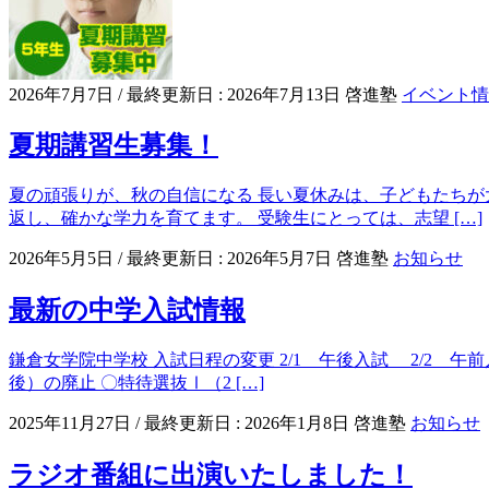
2026年7月7日
/ 最終更新日 :
2026年7月13日
啓進塾
イベント情
夏期講習生募集！
夏の頑張りが、秋の自信になる 長い夏休みは、子どもたちが
返し、確かな学力を育てます。 受験生にとっては、志望 […]
2026年5月5日
/ 最終更新日 :
2026年5月7日
啓進塾
お知らせ
最新の中学入試情報
鎌倉女学院中学校 入試日程の変更 2/1 午後入試 2/2 午前
後）の廃止 〇特待選抜Ⅰ（2 […]
2025年11月27日
/ 最終更新日 :
2026年1月8日
啓進塾
お知らせ
ラジオ番組に出演いたしました！