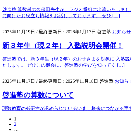
啓進塾 算数科の久保田先生が、ラジオ番組に出演いたしまし
に向けたお役立ち情報をお話ししております。 ぜひ […]
2025年11月19日
/ 最終更新日 :
2026年1月17日
啓進塾
お知らせ
新３年生（現２年） 入塾説明会開催！
啓進塾では、新３年生（現２年）のお子さまを対象に 入塾説
たします。 ぜひこの機会に、啓進塾の学びを知ってく […]
2025年11月17日
/ 最終更新日 :
2025年11月18日
啓進塾
お知ら
啓進塾の算数について
理数教育の必要性が求められているいま、将来につながる実
ペ
1
投
ペ
2
ー
稿
…
ー