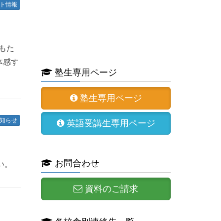
ト情報
もた
体感す
塾生専用ページ
塾生専用ページ
知らせ
英語受講生専用ページ
！
お問合わせ
い。
資料のご請求