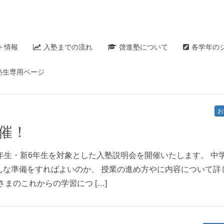
ト情報
入塾までの流れ
啓進塾について
各学年の
塾生専用ページ
お
開催！
年生・新6年生を対象とした入塾説明会を開催いたします。 中
んな準備をすればよいのか、 授業の進め方やに内容について詳
まのこれからの学習につ […]