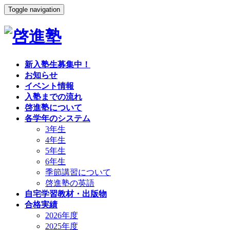
Toggle navigation
新入塾生募集中！
お知らせ
イベント情報
入塾までの流れ
啓進塾について
各学年のシステム
3年生
4年生
5年生
6年生
季節講習について
啓進塾の英語
自宅学習教材・出版物
合格実績
2026年度
2025年度