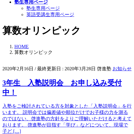
塾生専用ページ
塾生専用ページ
英語受講生専用ページ
算数オリンピック
HOME
算数オリンピック
2020年2月16日
/ 最終更新日 :
2020年3月28日
啓進塾
お知らせ
3年生 入塾説明会 お申し込み受付
中！
入塾をご検討されている方を対象とした「入塾説明会」を行
います。 説明会では偏差値や順位だけでお子様の力を測る
のではない、啓進塾の方針をよりご理解いただけると考えて
おります。 啓進塾が目指す「学び」などについて、現場で
子ど […]