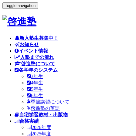
Toggle navigation
新入塾生募集中！
お知らせ
イベント情報
入塾までの流れ
啓進塾について
各学年のシステム
3年生
4年生
5年生
6年生
季節講習について
啓進塾の英語
自宅学習教材・出版物
合格実績
2026年度
2025年度