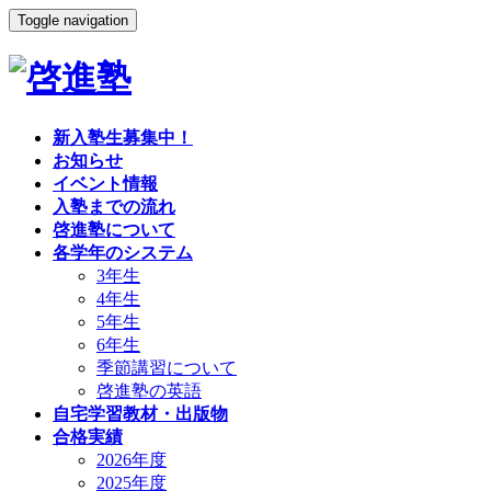
Toggle navigation
新入塾生募集中！
お知らせ
イベント情報
入塾までの流れ
啓進塾について
各学年のシステム
3年生
4年生
5年生
6年生
季節講習について
啓進塾の英語
自宅学習教材・出版物
合格実績
2026年度
2025年度