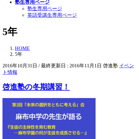
塾生専用ページ
塾生専用ページ
英語受講生専用ページ
5年
HOME
5年
2016年10月31日
/ 最終更新日 :
2016年11月1日
啓進塾
イベン
ト情報
啓進塾の冬期講習！