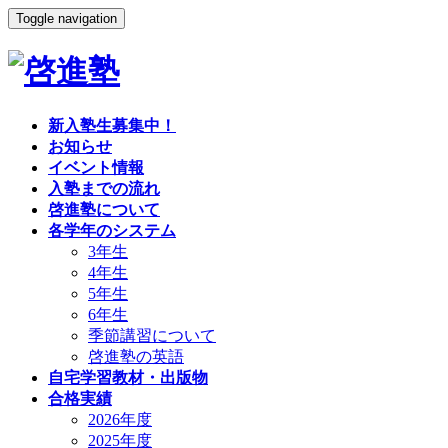
Toggle navigation
新入塾生募集中！
お知らせ
イベント情報
入塾までの流れ
啓進塾について
各学年のシステム
3年生
4年生
5年生
6年生
季節講習について
啓進塾の英語
自宅学習教材・出版物
合格実績
2026年度
2025年度