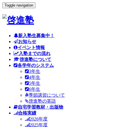
Toggle navigation
新入塾生募集中！
お知らせ
イベント情報
入塾までの流れ
啓進塾について
各学年のシステム
3年生
4年生
5年生
6年生
季節講習について
啓進塾の英語
自宅学習教材・出版物
合格実績
2026年度
2025年度