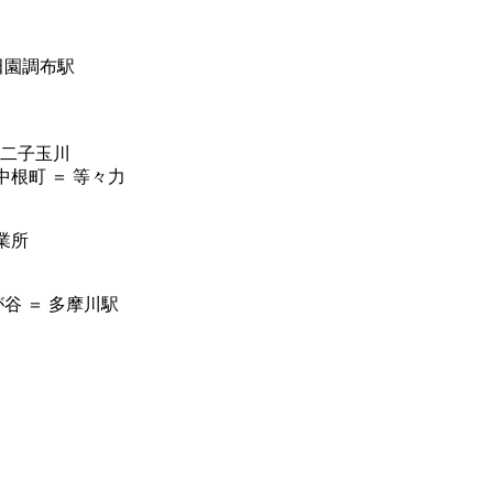
田園調布駅
 二子玉川
中根町 ＝ 等々力
営業所
が谷 ＝ 多摩川駅