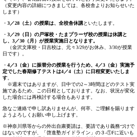
（変更内容の詳細につきましては、各校舎よりお知らせいた
します）
・
3／28（土）の授業は、全校舎休講
といたします。
・
3／29（日）の戸塚校・たまプラーザ校の授業は休講と
し、3／30（月）が授業実施日となります。
（金沢文庫校・日吉校は、元々3/29がお休み、3/30が授業
日です）。
・
4／3（金）に振替分の授業を行うため、4／3（金）実施予
定でした春期修了テストは4／4（土）に日程変更いたしま
す
。
※週末ではありますが、日中での2～3時間ほどのテスト実
施であるため、この日程としております。なお、状況が変化
した場合には再検討する場合もあります。
急なご連絡で申し訳ありませんが、何卒、ご理解を賜ります
ようよろしくお願い申し上げます。
※神奈川県等からの外出自粛要請は、要請であり義務づけで
はないのですが、「啓進塾ガイドライン」の３-①Fに近いも