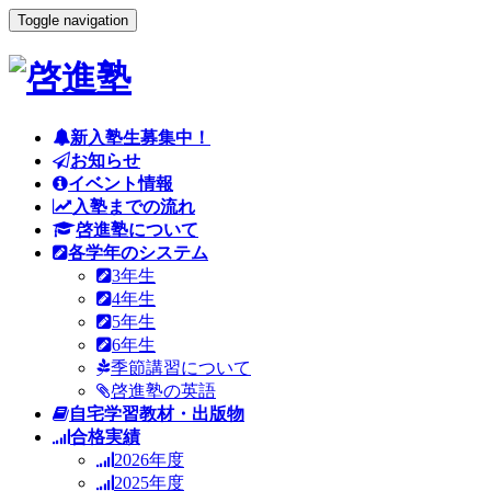
Toggle navigation
新入塾生募集中！
お知らせ
イベント情報
入塾までの流れ
啓進塾について
各学年のシステム
3年生
4年生
5年生
6年生
季節講習について
啓進塾の英語
自宅学習教材・出版物
合格実績
2026年度
2025年度