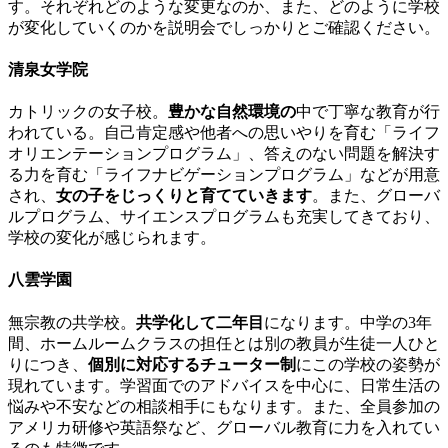
す。それぞれどのような変更なのか、また、どのように学校
が変化していくのかを説明会でしっかりとご確認ください。
清泉女学院
カトリックの女子校。
豊かな自然環境の
中で丁寧な教育が行
われている。自己肯定感や他者への思いやりを育む「ライフ
オリエンテーションプログラム」、答えのない問題を解決す
る力を育む「ライフナビゲーションプログラム」などが用意
され、
女の子をじっくりと育てていきます
。また、グローバ
ルプログラム、サイエンスプログラムも充実してきており、
学校の変化が感じられます。
八雲学園
無宗教の共学校。
共学化して二年目
になります。中学の3年
間、ホームルームクラスの担任とは別の教員が生徒一人ひと
りにつき、
個別に対応するチューター制
にこの学校の姿勢が
現れています。学習面でのアドバイスを中心に、日常生活の
悩みや不安などの相談相手にもなります。また、全員参加の
アメリカ研修や英語祭など、グローバル教育に力を入れてい