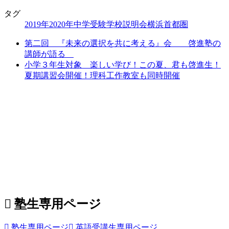
タグ
2019年
2020年
中学受験
学校説明会
横浜
首都圏
第二回 『未来の選択を共に考える』会 啓進塾の
講師が語る
小学３年生対象 楽しい学び！この夏、君も啓進生！
夏期講習会開催！理科工作教室も同時開催
塾生専用ページ
塾生専用ページ
英語受講生専用ページ