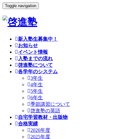
Toggle navigation
新入塾生募集中！
お知らせ
イベント情報
入塾までの流れ
啓進塾について
各学年のシステム
3年生
4年生
5年生
6年生
季節講習について
啓進塾の英語
自宅学習教材・出版物
合格実績
2026年度
2025年度