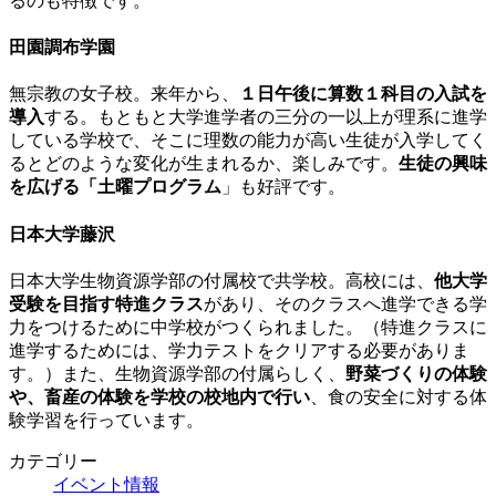
るのも特徴です。
田園調布学園
無宗教の女子校。来年から、
１日午後に算数１科目の入試を
導入
する。もともと大学進学者の三分の一以上が理系に進学
している学校で、そこに理数の能力が高い生徒が入学してく
るとどのような変化が生まれるか、楽しみです。
生徒の興味
を広げる「土曜プログラム
」も好評です。
日本大学藤沢
日本大学生物資源学部の付属校で共学校。高校には、
他大学
受験を目指す特進クラス
があり、そのクラスへ進学できる学
力をつけるために中学校がつくられました。（特進クラスに
進学するためには、学力テストをクリアする必要がありま
す。）また、生物資源学部の付属らしく、
野菜づくりの体験
や、畜産の体験を学校の校地内で行い
、食の安全に対する体
験学習を行っています。
カテゴリー
イベント情報