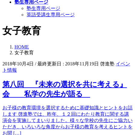
塾生専用ページ
塾生専用ページ
英語受講生専用ページ
女子教育
HOME
女子教育
2018年10月4日
/ 最終更新日 :
2018年11月19日
啓進塾
イベン
ト情報
第八回 『未来の選択を共に考える』
会 私学の先生が語る
お子様の教育環境を選択するために基礎知識とヒントをお話
します 啓進塾では、昨年、１２回にわたり教育に関する講
演会を実施してまいりました。様々な学校の先生にご協力い
ただき、いろいろな角度からお子様の教育を考えるヒントを
お聞 […]