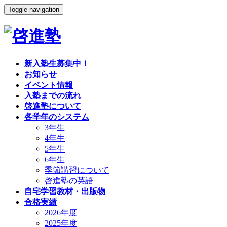
Toggle navigation
新入塾生募集中！
お知らせ
イベント情報
入塾までの流れ
啓進塾について
各学年のシステム
3年生
4年生
5年生
6年生
季節講習について
啓進塾の英語
自宅学習教材・出版物
合格実績
2026年度
2025年度