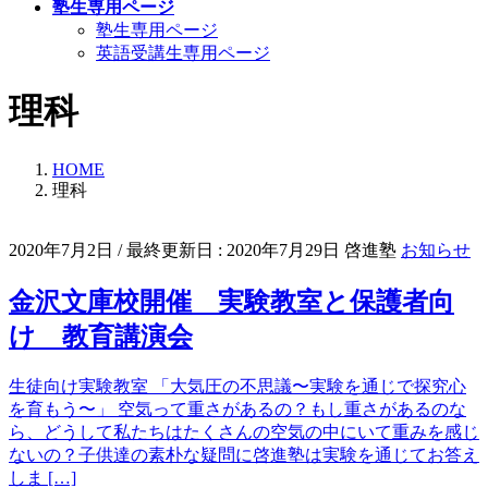
塾生専用ページ
塾生専用ページ
英語受講生専用ページ
理科
HOME
理科
2020年7月2日
/ 最終更新日 :
2020年7月29日
啓進塾
お知らせ
金沢文庫校開催 実験教室と保護者向
け 教育講演会
生徒向け実験教室 「大気圧の不思議〜実験を通じで探究心
を育もう〜」 空気って重さがあるの？もし重さがあるのな
ら、どうして私たちはたくさんの空気の中にいて重みを感じ
ないの？子供達の素朴な疑問に啓進塾は実験を通じてお答え
しま […]