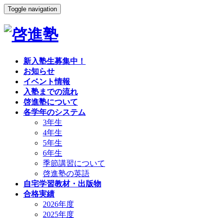
Toggle navigation
新入塾生募集中！
お知らせ
イベント情報
入塾までの流れ
啓進塾について
各学年のシステム
3年生
4年生
5年生
6年生
季節講習について
啓進塾の英語
自宅学習教材・出版物
合格実績
2026年度
2025年度