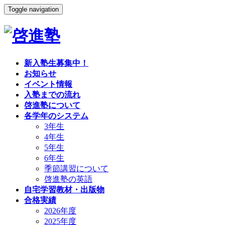
Toggle navigation
新入塾生募集中！
お知らせ
イベント情報
入塾までの流れ
啓進塾について
各学年のシステム
3年生
4年生
5年生
6年生
季節講習について
啓進塾の英語
自宅学習教材・出版物
合格実績
2026年度
2025年度