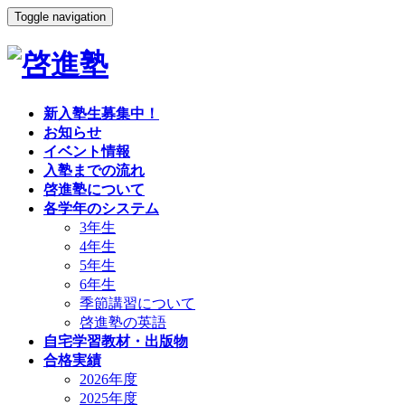
Toggle navigation
新入塾生募集中！
お知らせ
イベント情報
入塾までの流れ
啓進塾について
各学年のシステム
3年生
4年生
5年生
6年生
季節講習について
啓進塾の英語
自宅学習教材・出版物
合格実績
2026年度
2025年度